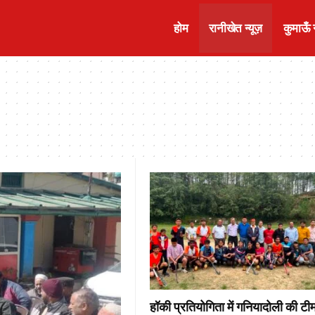
होम
रानीखेत न्यूज़
कुमाऊँ न
हॉकी प्रतियोगिता में गनियादोली की टी