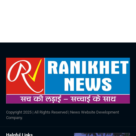
Copyright 2025 | All Rights Reserved |
News Website Development
Company
.
Helpful Links