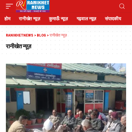
होम
रानीखेत न्यूज़
कुमाऊँ न्यूज़
गढ़वाल न्यूज़
संपादकीय
RANIKHETNEWS
>
BLOG
>
रानीखेत न्यूज़
रानीखेत न्यूज़