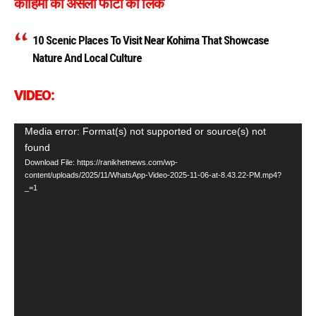
कोहिमा की असली फोटो का लिंक
10 Scenic Places To Visit Near Kohima That Showcase
Nature And Local Culture
VIDEO:
Video
Media error: Format(s) not supported or source(s) not
found
Player
Download File: https://ranikhetnews.com/wp-
content/uploads/2025/11/WhatsApp-Video-2025-11-06-at-8.43.22-PM.mp4?
_=1