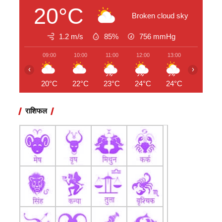
20°C
Broken cloud sky
1.2 m/s
85%
756
mmHg
09:00
10:00
11:00
12:00
13:00
14:00
‹
›
20°C
22°C
23°C
24°C
24°C
24°C
राशिफल