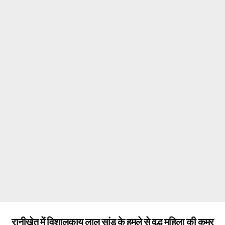
रानीखेत में विशालकाय लाल सांड के हमले से वृद्ध महिला की कमर