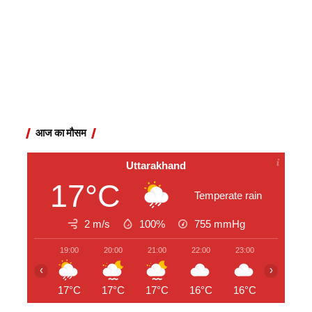
आज का मौसम
Uttarakhand
17°C
Temperate rain
2 m/s
100%
755
mmHg
19:00
20:00
21:00
22:00
23:00
00:00
‹
›
17°C
17°C
17°C
16°C
16°C
16°C